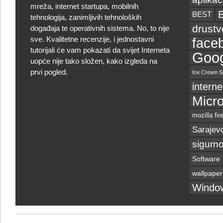
mreža, internet startupa, mobilnih
BEST
tehnologija, zanimljivih tehnoloških
drust
događaja te operativnih sistema. No, to nije
sve. Kvalitetne recenzije, i jednostavni
face
tutorijali će vam pokazati da svijet Interneta
Goog
uopće nije tako složen, kako izgleda na
prvi pogled.
Ice Cream S
interne
Micro
mozilla fir
Sarajev
sigurno
Software
wallpaper
Windo