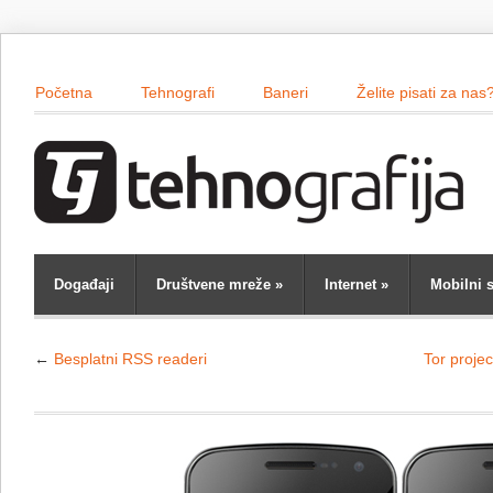
Početna
Tehnografi
Baneri
Želite pisati za nas
Događaji
Društvene mreže
»
Internet
»
Mobilni s
←
Besplatni RSS readeri
Tor proje