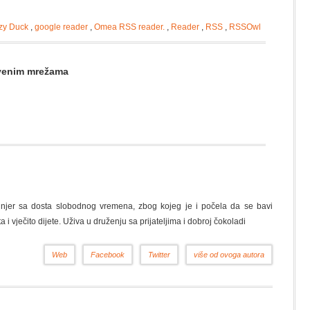
zy Duck
,
google reader
,
Omea RSS reader.
,
Reader
,
RSS
,
RSSOwl
štvenim mrežama
nžinjer sa dosta slobodnog vremena, zbog kojeg je i počela da se bavi
a i vječito dijete. Uživa u druženju sa prijateljima i dobroj čokoladi
Web
Facebook
Twitter
više od ovoga autora