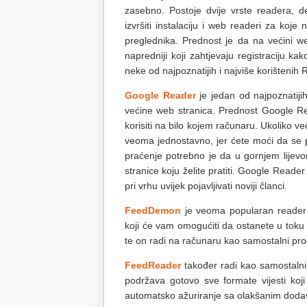
zasebno. Postoje dvije vrste readera, de
izvršiti instalaciju i web readeri za koje
preglednika. Prednost je da na većini w
napredniji koji zahtjevaju registraciju k
neke od najpoznatijih i najviše korištenih
Google Reader
je jedan od najpoznatiji
većine web stranica. Prednost Google Re
korisiti na bilo kojem računaru. Ukoliko 
veoma jednostavno, jer ćete moći da se 
praćenje potrebno je da u gornjem lijevom u
stranice koju želite pratiti. Google Read
pri vrhu uvijek pojavljivati noviji članci.
FeedDemon
je veoma popularan reader
koji će vam omogućiti da ostanete u tok
te on radi na računaru kao samostalni pro
FeedReader
također radi kao samostalni
podržava gotovo sve formate vijesti ko
automatsko ažuriranje sa olakšanim doda