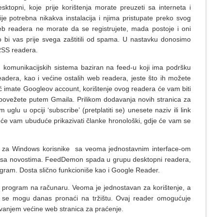
sktopni, koje prije korištenja morate preuzeti sa interneta i
 nije potrebna nikakva instalacija i njima pristupate preko svog
eb readera ne morate da se registrujete, mada postoje i oni
ako bi vas prije svega zaštitili od spama. U nastavku donosimo
 RSS readera.
h komunikacijskih sistema baziran na feed-u koji ima podršku
adera, kao i većine ostalih web readera, jeste što ih možete
već imate Googleov account, korištenje ovog readera će vam biti
povežete putem Gmaila. Prilikom dodavanja novih stranica za
glu u opciji ‘subscribe’ (pretplatiti se) unesete naziv ili link
er će vam ubuduće prikazivati članke hronološki, gdje će vam se
 za Windows korisnike sa veoma jednostavnim interface-om
u sa novostima. FeedDemon spada u grupu desktopni readera,
gram. Dosta slično funkcioniše kao i Google Reader.
 program na računaru. Veoma je jednostavan za korištenje, a
ji se mogu danas pronaći na tržištu. Ovaj reader omogućuje
vanjem većine web stranica za praćenje.