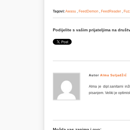
Tagovi:
Awasu
,
FeedDemon
,
FeedReader
,
Fuz
Podijelite s vašim prijateljima na dru
Autor
Alma Suljadžić
Alma je dipl.sanitarni i
pisanjem. Veliki je optimist
Možda vas zanima i ovo: