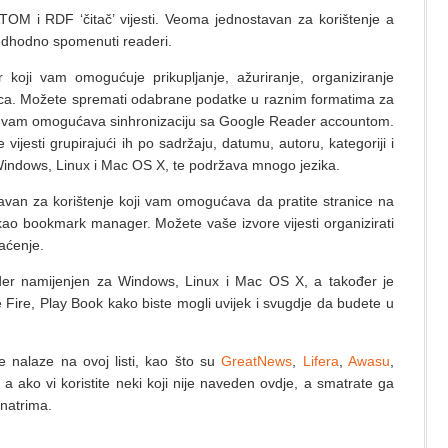
OM i RDF ‘čitač’ vijesti. Veoma jednostavan za korištenje a
redhodno spomenuti readeri.
 koji vam omogućuje prikupljanje, ažuriranje, organiziranje
nica. Možete spremati odabrane podatke u raznim formatima za
Owl vam omogućava sinhronizaciju sa Google Reader accountom.
ijesti grupirajući ih po sadržaju, datumu, autoru, kategoriji i
indows, Linux i Mac OS X, te podržava mnogo jezika.
avan za korištenje koji vam omogućava da pratite stranice na
i kao bookmark manager. Možete vaše izvore vijesti organizirati
aćenje.
der namijenjen za Windows, Linux i Mac OS X, a također je
 Fire, Play Book kako biste mogli uvijek i svugdje da budete u
e nalaze na ovoj listi, kao što su
GreatNews
,
Lifera
,
Awasu
,
, a ako vi koristite neki koji nije naveden ovdje, a smatrate ga
natrima.