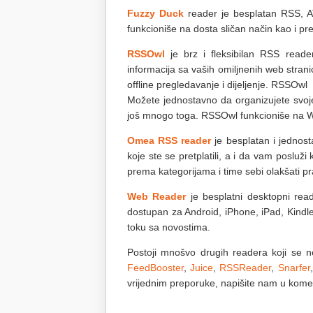
Fuzzy Duck
reader je besplatan RSS, AT
funkcioniše na dosta sličan način kao i p
RSSOwl
je brz i fleksibilan RSS reader
informacija sa vaših omiljnenih web stra
offline pregledavanje i dijeljenje. RSS
Možete jednostavno da organizujete svoje v
još mnogo toga. RSSOwl funkcioniše na W
Omea RSS reader
je besplatan i jednost
koje ste se pretplatili, a i da vam posluž
prema kategorijama i time sebi olakšati pr
Web Reader
je besplatni desktopni rea
dostupan za Android, iPhone, iPad, Kindle
toku sa novostima.
Postoji mnošvo drugih readera koji se n
FeedBooster
,
Juice
,
RSSReader
,
Snarfer
vrijednim preporuke, napišite nam u kome