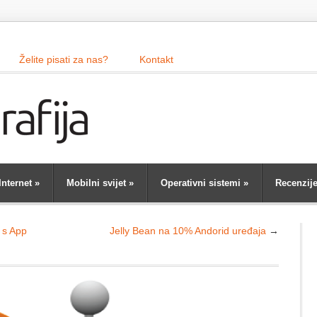
Želite pisati za nas?
Kontakt
Internet
»
Mobilni svijet
»
Operativni sistemi
»
Recenzij
e s App
Jelly Bean na 10% Andorid uređaja
→