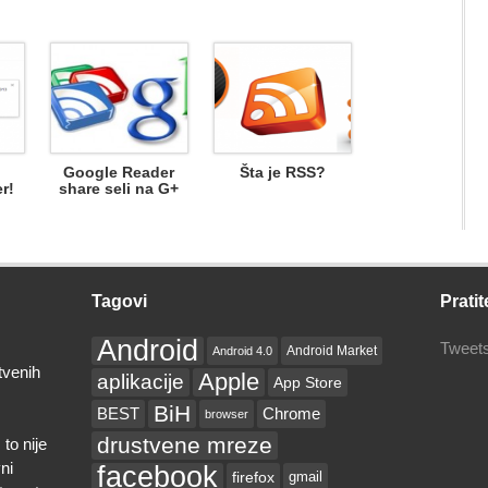
Google Reader
Šta je RSS?
r!
share seli na G+
Tagovi
Pratit
Android
Tweets
Android Market
Android 4.0
tvenih
Apple
aplikacije
App Store
BiH
BEST
Chrome
browser
drustvene mreze
to nije
ni
facebook
firefox
gmail