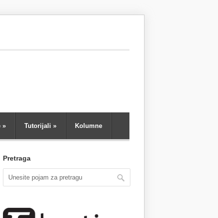
e
»
Tutorijali
»
Kolumne
Pretraga