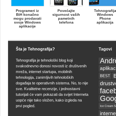
Programeri iz
Povećajte
Tehnografij
BiH konačno
sigurnost vaših
Windows
mogu prodavati
pametnih
Phone
svoje Windows
telefona
aplikacija
aplikacije
Šta je Tehnografija?
Tagovi
Andr
Tehnografija je tehnološki blog koji
svakodnevno donosi novosti iz društvenih
aplikac
mreža, internet startupa, mobilnih
BEST
tehnologija, zanimljivih tehnoloških
drust
događaja te operativnih sistema. No, to nije
sve. Kvalitetne recenzije, i jednostavni
face
tutorijali će vam pokazati da svijet Interneta
Goog
uopće nije tako složen, kako izgleda na
prvi pogled.
Ice Cream S
interne