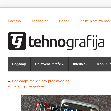
Početna
Tehnografi
Baneri
Želite pisati za nas
Događaji
Društvene mreže
»
Internet
»
Mobilni s
←
Pogledajte šta je Sony predstavio na E3
konferenciji ove godine