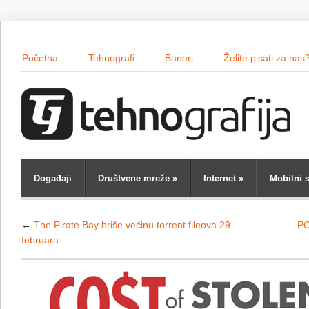
Početna
Tehnografi
Baneri
Želite pisati za nas
Događaji
Društvene mreže
»
Internet
»
Mobilni s
←
The Pirate Bay briše većinu torrent fileova 29.
PO
februara