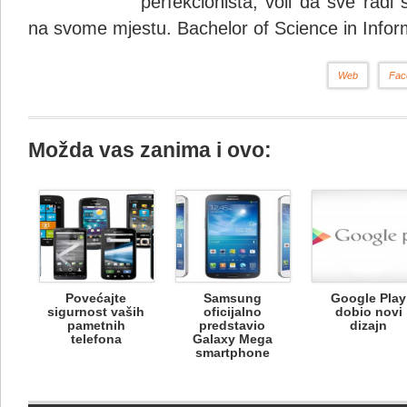
perfekcionista, voli da sve radi 
na svome mjestu. Bachelor of Science in Infor
Web
Fac
Možda vas zanima i ovo:
Povećajte
Samsung
Google Play
sigurnost vaših
oficijalno
dobio novi
pametnih
predstavio
dizajn
telefona
Galaxy Mega
smartphone