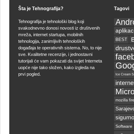
Šta je Tehnografija?
Tagovi
Andr
Tehnografija je tehnološki blog koji
svakodnevno donosi novosti iz društvenih
aplikac
mreža, internet startupa, mobilnih
BEST
tehnologija, zanimljivih tehnoloških
drust
događaja te operativnih sistema. No, to nije
sve. Kvalitetne recenzije, i jednostavni
face
tutorijali će vam pokazati da svijet Interneta
Goog
uopće nije tako složen, kako izgleda na
prvi pogled.
Ice Cream S
interne
Micro
mozilla fir
Sarajev
sigurno
Software