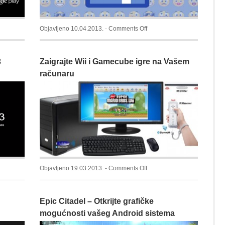
on
Objavljeno 10.04.2013. -
Comments Off
Facebook
dodaje
3
Zaigrajte Wii i Gamecube igre na Vašem
novi
alat
računaru
za
odabir
emotikona
on
Objavljeno 19.03.2013. -
Comments Off
Zaigrajte
Wii
Epic Citadel – Otkrijte grafičke
i
Gamecube
mogućnosti vašeg Android sistema
igre