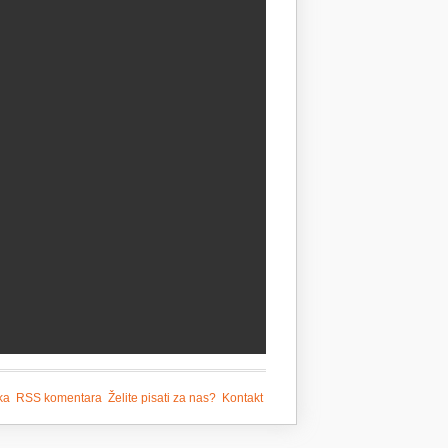
ka
RSS komentara
Želite pisati za nas?
Kontakt