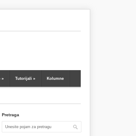
e
»
Tutorijali
»
Kolumne
Pretraga