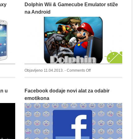
axy
Dolphin Wii & Gamecube Emulator stiže
Kako
da
na Android
smanjite
Vaše
PNG
datoteke
on
Objavljeno 11.04.2013. -
Comments Off
Dolphin
Wii
an u
Facebook dodaje novi alat za odabir
&
Gamecube
emotikona
Emulator
stiže
na
Android