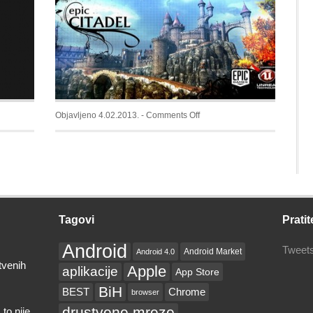
na
Vašem
računaru
on
Objavljeno 4.02.2013. -
Comments Off
Epic
Citadel
–
Otkrijte
grafičke
mogućnosti
Tagovi
Pratit
vašeg
Android
Android
Tweets
Android Market
Android 4.0
sistema
tvenih
Apple
aplikacije
App Store
BiH
BEST
Chrome
browser
drustvene mreze
to nije