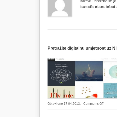
izazove. Perfekcionista je
i sam piše pjesme još od 
Pretražite digitalnu umjetnost uz Ni
on
Objavljeno 17.04.2013. -
Comments Off
Pretražite
digitalnu