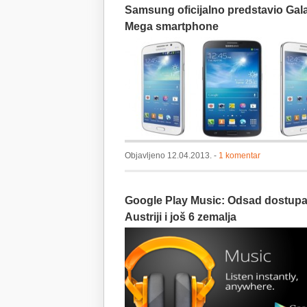
Samsung oficijalno predstavio Gal
umjetnost
uz
Mega smartphone
Niice
Objavljeno 12.04.2013. -
1 komentar
Google Play Music: Odsad dostup
Austriji i još 6 zemalja