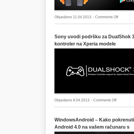
on
Objavljeno 11.04.2013. -
Comments Off
Google
Play
Sony uvodi podršku za DualShok 
Music:
Odsad
kontroler na Xperia modele
dostupan
u
Austriji
i
još
6
zemalja
on
Objavljeno 9.04.2013. -
Comments Off
Sony
uvodi
WindowsAndroid – Kako pokrenuti
podršku
za
Android 4.0 na vašem računaru s
DualShok