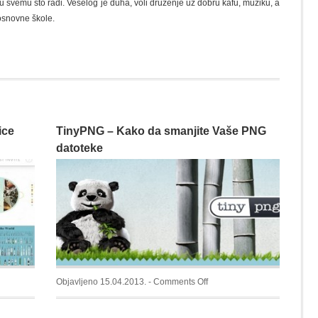
 u svemu što radi. Veselog je duha, voli druženje uz dobru kafu, muziku, a
osnovne škole.
ice
TinyPNG – Kako da smanjite Vaše PNG
datoteke
on
Objavljeno 15.04.2013. -
Comments Off
TinyPNG
–