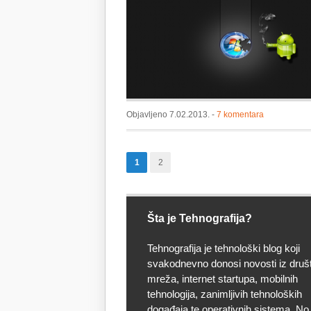
Windows OS-om
3
kontroler
na
Xperia
modele
Objavljeno 7.02.2013. -
7 komentara
1
2
Šta je Tehnografija?
Tehnografija je tehnološki blog koji
svakodnevno donosi novosti iz druš
mreža, internet startupa, mobilnih
tehnologija, zanimljivih tehnoloških
događaja te operativnih sistema. No, 