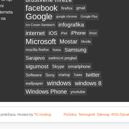
ni
facebook
firefox
gmail
nterneta
Google
google chrome
Google Plus
 na
infografika
Ice Cream Sandwich
internet
iOS
iPhone
linux
iPad
Microsoft
Mostar
Mozilla
Samsung
mozilla firefox
Nokia
Sarajevo
sedmicni pregled
sigurnost
Skype
smartphone
twitter
Software
Sony
startup
Tablet
windows
windows 8
wallpaper
Windows Phone
youtube
 pridržana. Hosted by
TG hosting
.
Početna
Tehnografi
Sitemap
RSS člana